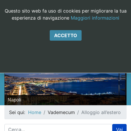
EasyCookieInfo
Questo sito web fa uso di cookies per migliorare la tua
esperienza di navigazione
Maggiori informazioni
ACCETTO
ERASMUS DIETI
V
Napoli
Sei qui:
Home
Vademecum
Alloggio all’estero
Vai